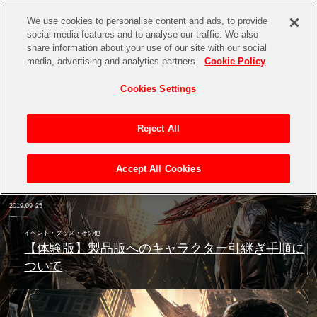
We use cookies to personalise content and ads, to provide
social media features and to analyse our traffic. We also
share information about your use of our site with our social
media, advertising and analytics partners.
Cookie Policy
Cookies Settings
Reject All
Accept All Cookies
2019.09
25
イベント・グッズ・その他
【体験版】製品版へのキャラクター引継ぎ手順に
ついて