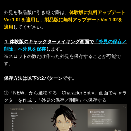
外見を製品版に引き継ぐ際は、
体験版に無料アップデート
Ver.1.01を適用し、製品版に無料アップデートVer.1.02を
適用
してください。
１.体験版のキャラクターメイキング画面で
「外見の保存／
削除」へ外見を保存
します。
※スロットの数だけ作った外見を保存することが可能で
す。
保存方法は以下の2パターンです。
①「NEW」から遷移する「Character Entry」画面でキャラ
クターを作成し「外見の保存／削除」へ保存する