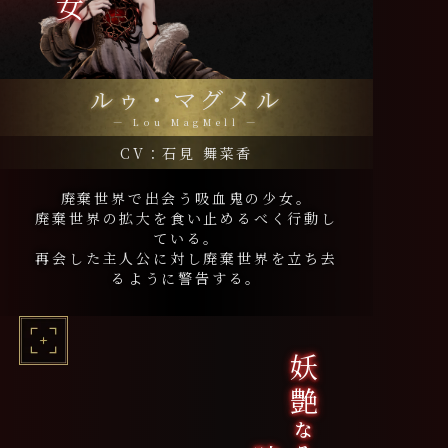
ルゥ・マグメル
― Lou MagMell ―
CV：石見 舞菜香
廃棄世界で出会う吸血鬼の少女。
廃棄世界の拡大を食い止めるべく行動し
ている。
再会した主人公に対し廃棄世界を立ち去
るように警告する。
妖艶
なる