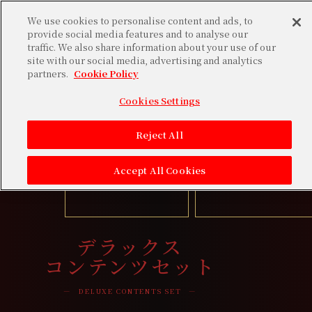
We use cookies to personalise content and ads, to
provide social media features and to analyse our
traffic. We also share information about your use of our
TOP
site with our social media, advertising and analytics
partners.
Cookie Policy
MOVIE
Cookies Settings
STORY
Reject All
デラックス
アルティメット
Accept All Cookies
CHARACTER
コンテンツセット
コンテンツセット
SYSTEM
デラックス
SPEC
コンテンツセット
PRODUCT
― DELUXE CONTENTS SET ―