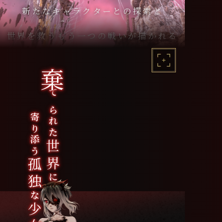
新たなキャラクターとの探索と
世界を救うもう一つの戦いが描かれる
寄り添う
棄
てられた
世界
孤独
に
な
少女