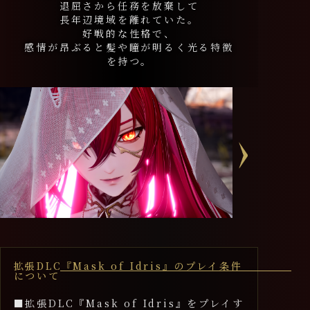
退屈さから任務を放棄して
長年辺境域を離れていた。
好戦的な性格で、
感情が昂ぶると髪や瞳が明るく光る特徴
を持つ。
拡張DLC『Mask of Idris』のプレイ条件
について
■拡張DLC『Mask of Idris』をプレイす