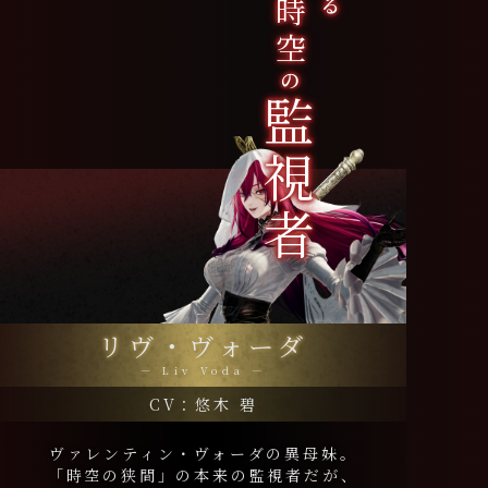
時空
の
監視者
リヴ・ヴォーダ
― Liv Voda ―
CV：悠木 碧
ヴァレンティン・ヴォーダの異母妹。
「時空の狭間」の本来の監視者だが、