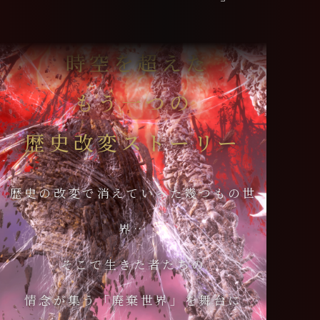
時空を超えた
もう一つの
歴史改変ストーリー
歴史の改変で消えていった幾つもの世
界…
そこで生きた者たちの
情念が集う「廃棄世界」を舞台に