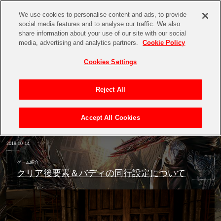
We use cookies to personalise content and ads, to provide
social media features and to analyse our traffic. We also
share information about your use of our site with our social
media, advertising and analytics partners.
Cookie Policy
Cookies Settings
Reject All
Accept All Cookies
2019.10
14
ゲーム紹介
クリア後要素＆バディの同行設定について