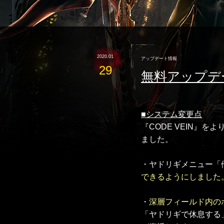
2020.01
アップデート情報
29
無料アップデートV
■システム変更点
『CODE VEIN』
ました。
・ヤドリギメニュー「
できるようにしました
・
深層フィールド内の
「ヤドリギで休息する