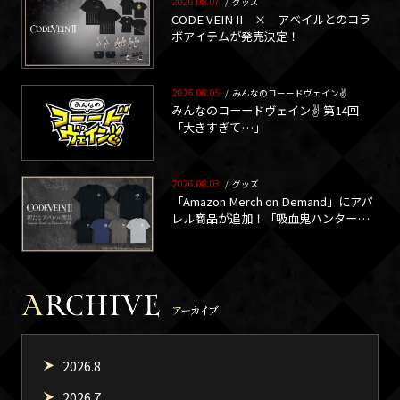
2026.08.07
/
グッズ
CODE VEIN II × アベイルとのコラ
ボアイテムが発売決定！
2026.08.05
/
みんなのコーードヴェイン✌
みんなのコーードヴェイン✌ 第14回
「大きすぎて…」
2026.08.03
/
グッズ
「Amazon Merch on Demand」にアパ
レル商品が追加！「吸血鬼ハンターの
紋章」と「ブラッドコード」をモチー
フにしたTシャツが販売開始！
2026.8
2026.7