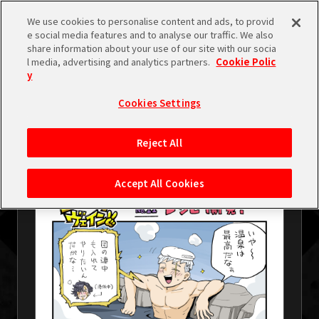
検索
We use cookies to personalise content and ads, to provid
e social media features and to analyse our traffic. We also
share information about your use of our site with our socia
l media, advertising and analytics partners.
Cookie Polic
y
Cookies Settings
2026.06.03
/
みんなのコーードヴェイン✌
みんなのコーードヴェイン✌ 第11回
Reject All
「レシピ開発！」
Accept All Cookies