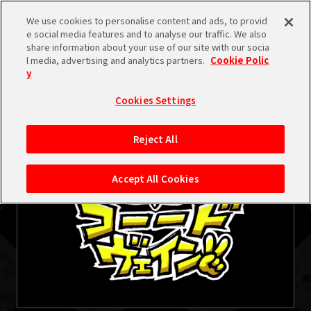
検索
We use cookies to personalise content and ads, to provid
e social media features and to analyse our traffic. We also
share information about your use of our site with our socia
l media, advertising and analytics partners.
Cookie Polic
y
Cookies Settings
みんなのコーードヴェイン✌
Reject All
Accept All Cookies