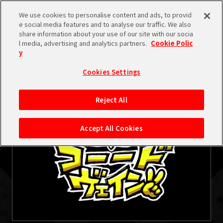
検索
We use cookies to personalise content and ads, to provid
e social media features and to analyse our traffic. We also
share information about your use of our site with our socia
l media, advertising and analytics partners.
Cookie Polic
y
Cookies Settings
2026.2
Reject All
Accept All Cookies