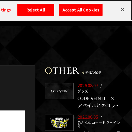
ttings
Reject All
Accept All Cookies
検索
2026.08.07
/
グッズ
CODE VEIN II ×
アベイルとのコラボ
アイテムが発売決
2026.08.05
/
定！
みんなのコーードヴェイン
✌