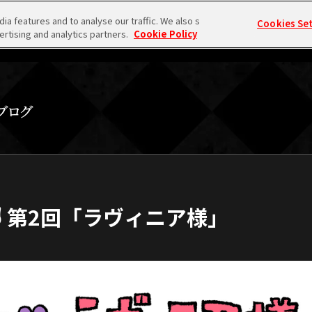
a features and to analyse our traffic. We also s
Cookies Se
ertising and analytics partners.
Cookie Policy
 第2回「ラヴィニア様」