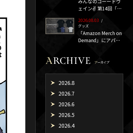
みんなのコーードヴ
ェイン✌ 第14回「大
きすぎて…」
2026.08.03
/
グッズ
「Amazon Merch on
Demand」にアパレ
ル商品が追加！「吸
血鬼ハンターの紋
章」と「ブラッドコ
ード」をモチーフに
したTシャツが販売
2026.8
開始！
2026.7
2026.6
2026.5
2026.4