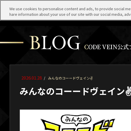
We use cookies to personalise content and ads, to provide social medi
hare information about your use of our site with our social media, adv
2026.01.28
/
みんなのコーードヴェイン✌
みんなのコーードヴェイン✌