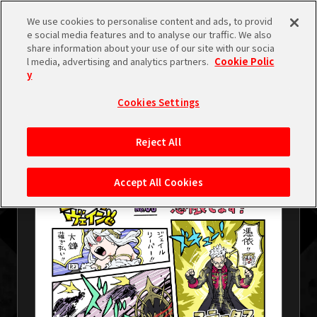
検索
We use cookies to personalise content and ads, to provid
e social media features and to analyse our traffic. We also
share information about your use of our site with our socia
l media, advertising and analytics partners.
Cookie Polic
y
Cookies Settings
2026.02.11
/
みんなのコーードヴェイン✌
みんなのコーードヴェイン✌ 第3回
Reject All
「憑依します！」
Accept All Cookies