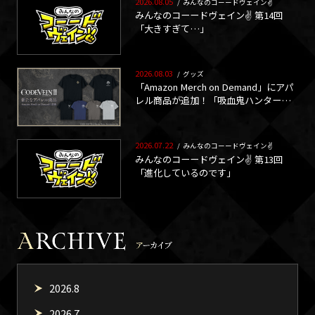
2026.08.05
/
みんなのコーードヴェイン✌
みんなのコーードヴェイン✌ 第14回
「大きすぎて…」
2026.08.03
/
グッズ
「Amazon Merch on Demand」にアパ
レル商品が追加！「吸血鬼ハンターの
紋章」と「ブラッドコード」をモチー
フにしたTシャツが販売開始！
2026.07.22
/
みんなのコーードヴェイン✌
みんなのコーードヴェイン✌ 第13回
「進化しているのです」
2026.8
2026.7